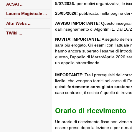
5/07/2026:
per motivi organizzativi, le is
ACSAI ...
25/05/2026:
pubblicato, nella pagina dei v
Laurea Magistrale ...
Altri Webs ...
AVVISO IMPORTANTE:
Questo insegname
dall'insegnamento di Algoritmi 1. Dal 16
TWiki ...
NOVITA' IMPORTANTE
: A seguito dell'
sarà più erogato. Gli esami con l'attuale 
hanno ancora superato l'esame di Introduz
questo, l'appello di Marzo/Aprile 2026 sar
un appello straordinario.
IMPORTANTE
: Tra i prerequisiti del co
livello, che vengono forniti nel corso di
quindi
fortemente consigliato sostene
caso contrario, il rischio è quello di trovar
Orario di ricevimento
Un orario di ricevimento fisso non viene 
essere preso dopo la lezione o per e-mail