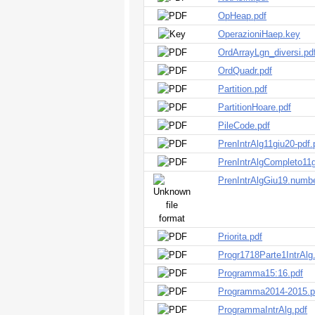
OpHeap.pdf
OperazioniHaep.key
OrdArrayLgn_diversi.pd
OrdQuadr.pdf
Partition.pdf
PartitionHoare.pdf
PileCode.pdf
PrenIntrAlg11giu20-pdf.
PrenIntrAlgCompleto11g
PrenIntrAlgGiu19.numb
Priorita.pdf
Progr1718Parte1IntrAlg
Programma15:16.pdf
Programma2014-2015.p
ProgrammaIntrAlg.pdf