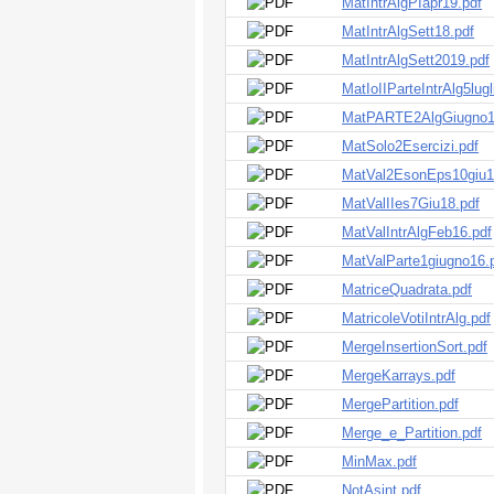
MatIntrAlgPIapr19.pdf
MatIntrAlgSett18.pdf
MatIntrAlgSett2019.pdf
MatIoIIParteIntrAlg5lugl
MatPARTE2AlgGiugno1
MatSolo2Esercizi.pdf
MatVal2EsonEps10giu1
MatValIIes7Giu18.pdf
MatValIntrAlgFeb16.pdf
MatValParte1giugno16.
MatriceQuadrata.pdf
MatricoleVotiIntrAlg.pdf
MergeInsertionSort.pdf
MergeKarrays.pdf
MergePartition.pdf
Merge_e_Partition.pdf
MinMax.pdf
NotAsint.pdf