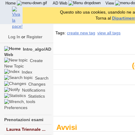
Home
AD Web
View
Questo sito usa cookies, usandolo ne a
Torna al
Dipartiment
Tags:
create new tag
view all tags
Log In
or
Register
Intro_algo/AD
Web
Create
New Topic
Index
Search
Changes
Notifications
Statistics
Preferences
Prenotazioni esami
Avvisi
Laurea Triennale ...