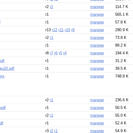
r2
r1
manage
114.7 K
r1
manage
565.1 K
f
r1
manage
57.8 K
r13
r12
r11
r10
r9
manage
290.9 K
r2
r1
manage
73.8 K
r1
manage
89.2 K
r8
r7
r6
r5
r4
manage
194.4 K
pdf
r1
manage
31.2 K
iu20.pdf
r1
manage
39.5 K
ers
r1
manage
748.8 K
r2
r1
manage
236.6 K
.pdf
r1
manage
50.5 K
r2
r1
manage
55.0 K
df
r1
manage
52.4 K
r3
r2
r1
manage
54.9 K