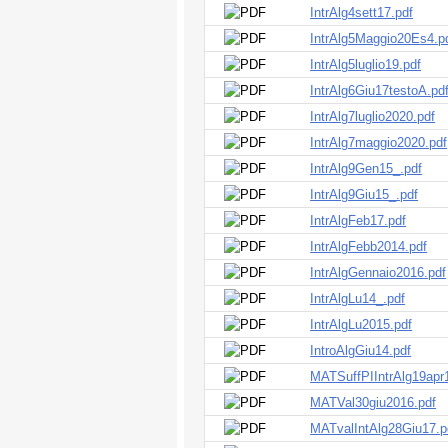
IntrAlg4sett17.pdf
IntrAlg5Maggio20Es4.p
IntrAlg5luglio19.pdf
IntrAlg6Giu17testoA.pd
IntrAlg7luglio2020.pdf
IntrAlg7maggio2020.pdf
IntrAlg9Gen15_.pdf
IntrAlg9Giu15_.pdf
IntrAlgFeb17.pdf
IntrAlgFebb2014.pdf
IntrAlgGennaio2016.pdf
IntrAlgLu14_.pdf
IntrAlgLu2015.pdf
IntroAlgGiu14.pdf
MATSuffPIIntrAlg19apr
MATVal30giu2016.pdf
MATvalIntAlg28Giu17.p