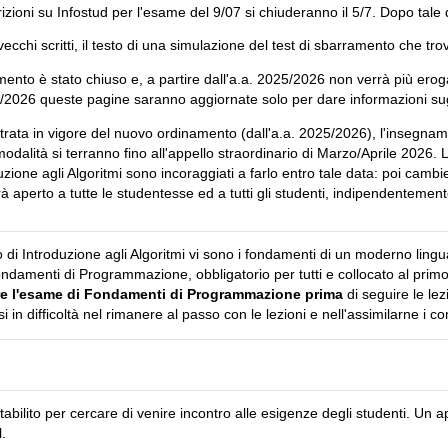
crizioni su Infostud per l'esame del 9/07 si chiuderanno il 5/7. Dopo tale
ecchi scritti, il testo di una simulazione del test di sbarramento che tro
nto è stato chiuso e, a partire dall'a.a. 2025/2026 non verrà più erog
/2/2026 queste pagine saranno aggiornate solo per dare informazioni su
entrata in vigore del nuovo ordinamento (dall'a.a. 2025/2026), l'insegnam
modalità si terranno fino all'appello straordinario di Marzo/Aprile 2026.
ione agli Algoritmi sono incoraggiati a farlo entro tale data: poi camb
à aperto a tutte le studentesse ed a tutti gli studenti, indipendentemente
rso di Introduzione agli Algoritmi vi sono i fondamenti di un moderno li
 Fondamenti di Programmazione, obbligatorio per tutti e collocato al pri
re l'esame di Fondamenti di Programmazione prima
di seguire le lez
si in difficoltà nel rimanere al passo con le lezioni e nell'assimilarne i co
stabilito per cercare di venire incontro alle esigenze degli studenti. U
.