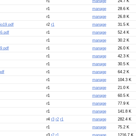
r1
manage
24.7 K
r1
manage
28.6 K
r1
manage
26.8 K
io19.pdf
r2
r1
manage
31.5 K
6.pdf
r1
manage
52.4 K
r1
manage
30.2 K
9.pdf
r1
manage
26.0 K
r1
manage
42.3 K
r1
manage
30.5 K
pdf
r1
manage
64.2 K
r1
manage
104.3 K
r1
manage
21.0 K
r1
manage
60.5 K
r1
manage
77.9 K
r1
manage
141.8 K
r4
r3
r2
r1
manage
282.4 K
r1
manage
75.2 K
r3
r2
r1
manage
1216.7 K