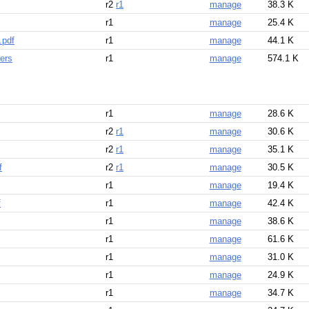
r2
r1
manage
38.3 K
r1
manage
25.4 K
.pdf
r1
manage
44.1 K
ers
r1
manage
574.1 K
r1
manage
28.6 K
r2
r1
manage
30.6 K
r2
r1
manage
35.1 K
f
r2
r1
manage
30.5 K
r1
manage
19.4 K
f
r1
manage
42.4 K
r1
manage
38.6 K
r1
manage
61.6 K
r1
manage
31.0 K
r1
manage
24.9 K
r1
manage
34.7 K