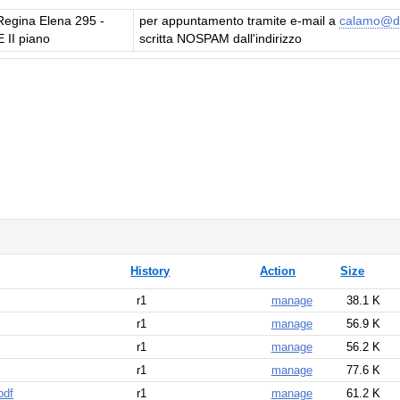
Regina Elena 295 -
per appuntamento tramite e-mail a
calamo@d
E II piano
scritta NOSPAM dall'indirizzo
History
Action
Size
r1
manage
38.1 K
r1
manage
56.9 K
r1
manage
56.2 K
r1
manage
77.6 K
pdf
r1
manage
61.2 K