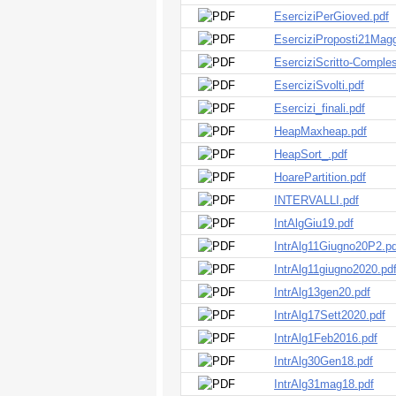
EserciziPerGioved.pdf
EserciziProposti21Magg
EserciziScritto-Comples
EserciziSvolti.pdf
Esercizi_finali.pdf
HeapMaxheap.pdf
HeapSort_.pdf
HoarePartition.pdf
INTERVALLI.pdf
IntAlgGiu19.pdf
IntrAlg11Giugno20P2.pd
IntrAlg11giugno2020.pd
IntrAlg13gen20.pdf
IntrAlg17Sett2020.pdf
IntrAlg1Feb2016.pdf
IntrAlg30Gen18.pdf
IntrAlg31mag18.pdf