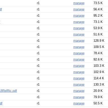
r1
manage
73.5 K
df
r1
manage
56.4 K
r1
manage
95.2 K
f
r1
manage
73.1 K
r1
manage
53.9 K
r1
manage
51.6 K
r1
manage
128.9 K
r1
manage
109.5 K
r1
manage
78.4 K
r1
manage
92.6 K
r1
manage
103.3 K
r1
manage
102.9 K
r1
manage
114.4 K
r1
manage
130.3 K
18RelRic.pdf
r1
manage
20.9 K
r1
manage
79.9 K
df
r1
manage
50.5 K