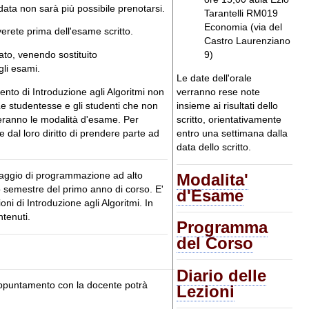
 data non sarà più possibile prenotarsi.
Tarantelli RM019
Economia (via del
verete prima dell'esame scritto.
Castro Laurenziano
ato, venendo sostituito
9)
gli esami.
Le date dell'orale
ento di Introduzione agli Algoritmi non
verranno rese note
 Le studentesse e gli studenti che non
insieme ai risultati dello
ieranno le modalità d'esame. Per
scritto, orientativamente
 dal loro diritto di prendere parte ad
entro una settimana dalla
data dello scritto.
Modalita'
nguaggio di programmazione ad alto
mo semestre del primo anno di corso. E'
d'Esame
ioni di Introduzione agli Algoritmi. In
ntenuti.
Programma
del Corso
Diario delle
n appuntamento con la docente potrà
Lezioni