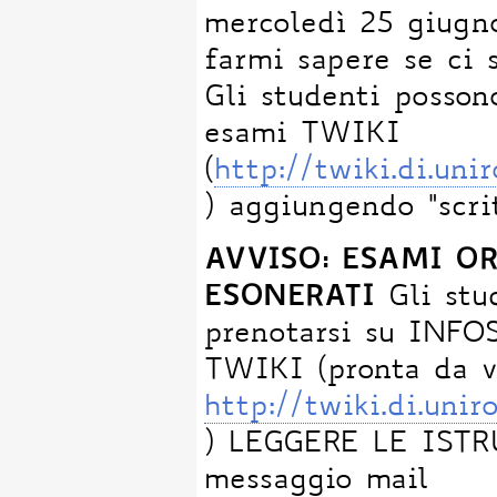
mercoledì 25 giugno
farmi sapere se ci 
Gli studenti posso
esami TWIKI
(
http://twiki.di.u
) aggiungendo "sc
AVVISO: ESAMI O
ESONERATI
Gli stu
prenotarsi su INFO
TWIKI (pronta da ve
http://twiki.di.un
) LEGGERE LE ISTR
messaggio mail