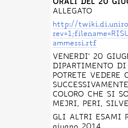
ORALI DEL 20 GI
ALLEGATO
http://twiki.di.un
rev=1;filename=RI
ammessi.rtf
VENERDI' 20 GIUG
DIPARTIMENTO DI
POTRETE VEDERE 
SUCCESSIVAMENTE
COLORO CHE SI SO
MEJRI, PERI, SILV
GLI ALTRI ESAMI 
giugno 2014