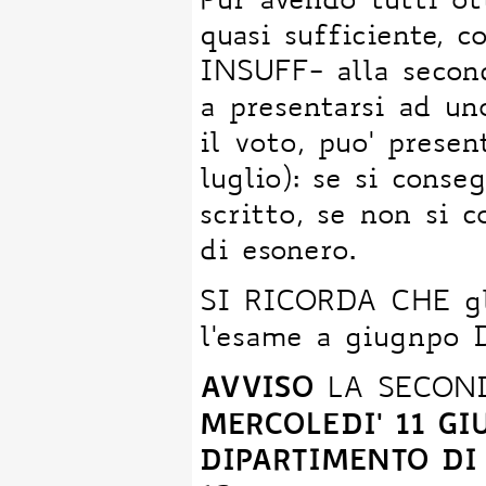
Pur avendo tutti ot
quasi sufficiente, 
INSUFF- alla secon
a presentarsi ad un
il voto, puo' presen
luglio): se si conse
scritto, se non si 
di esonero.
SI RICORDA CHE gli
l'esame a giugnpo
AVVISO
LA SECOND
MERCOLEDI' 11 GIU
DIPARTIMENTO DI