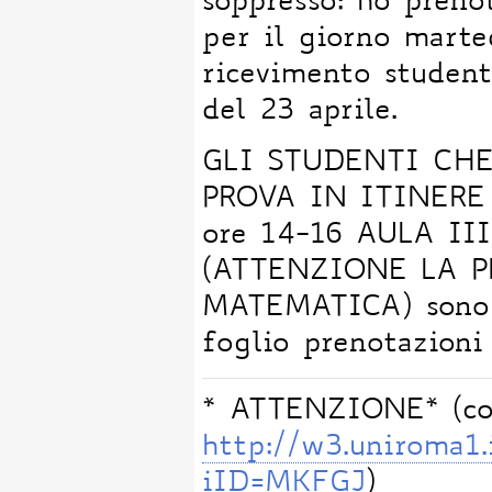
soppresso: ho preno
per il giorno marte
ricevimento student
del 23 aprile.
GLI STUDENTI CHE
PROVA IN ITINERE (
ore 14-16 AULA III
(ATTENZIONE LA PR
MATEMATICA) sono v
foglio prenotazioni
* ATTENZIONE* (con
http://w3.uniroma1.
iID=MKFGJ
)