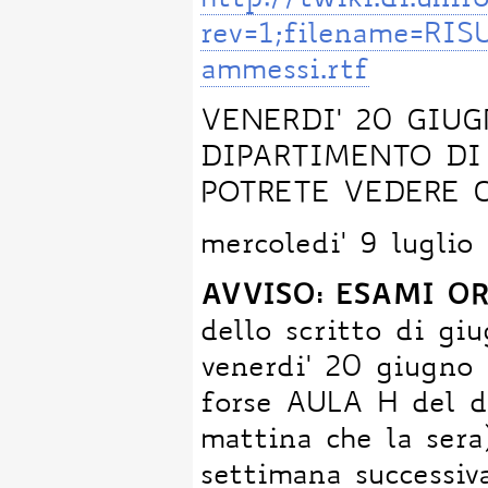
http://twiki.di.un
rev=1;filename=RI
ammessi.rtf
VENERDI' 20 GIUG
DIPARTIMENTO DI
POTRETE VEDERE 
mercoledi' 9 lugli
AVVISO: ESAMI O
dello scritto di gi
venerdi' 20 giugno 
forse AULA H del d
mattina che la sera
settimana successi