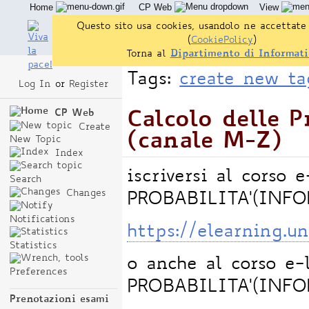
Home
CP Web
View
Questo sito usa cookies, usandolo ne accettate 
(
CookiePolicy
)
Torna al
Dipartimento di Informati
Tags:
create new ta
Log In
or
Register
CP Web
Calcolo delle P
Create
(canale M-Z)
New Topic
Index
iscriversi al cors
Search
Changes
PROBABILITA'(INFO
Notifications
https://elearning.u
Statistics
o anche al corso 
Preferences
PROBABILITA'(INFO
Prenotazioni esami