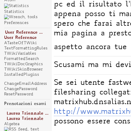
pc ed il risultato l
Statistics
appena posso ti man
spero che farai altr
Preferences
mia pagina a presto
User Reference ...
User Reference
ATasteOfTWiki
aspetto ancora tue 
TextFormattingRules
TWikiVariables
FormattedSearch
Scusami ma mi devi
TWikiDocGraphics
TWikiSkinBrowser
InstalledPlugins
Se sei utente fast
ChangeEmailAddress
ChangePassword
filesharing collega
ResetPassword
matrixhub.dnsalias.
Prenotazioni esami
http://www.matrixhu
Laurea Triennale ...
Laurea Triennale
possono essere cons
Algebra