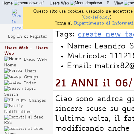
P
Home
Users Web
View
Questo sito usa cookies, usandolo ne accettate 
(
CookiePolicy
)
Torna al
Dipartimento di Informati
Tags:
create new ta
Log In
or
Register
Name: Leandro 
Users Web ...
Users
Web
Matricola: 11121
Users Web
Email: matrix82@
Home
Users
Groups
21 ANNI il 06
Index
Search
Ciao sono andrea gi
Changes
sincere scuse su qu
Notifications
l'ultima volta, il f
modificando anche 