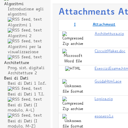
Algoritmi
Introduzione agli
Attachments
A
algoritmi
I
Attachment
Algoritmi 1
Architettura.zip
Algoritmi 2
Algoritmi per la
CircuitMaker.doc
visualizzazione
Architetture
Prog. sist. digitali
EserciziEsame.ht
Architetture 2
Basi di Dati
GuidaHtml.ace
Basi di Dati 1 Inf.
Basi di Dati 1 T.I.
Logica.zip
Basi di Dati (I
modulo, A-L)
esonero1.s
Basi di Dati (I
modulo, M-Z)