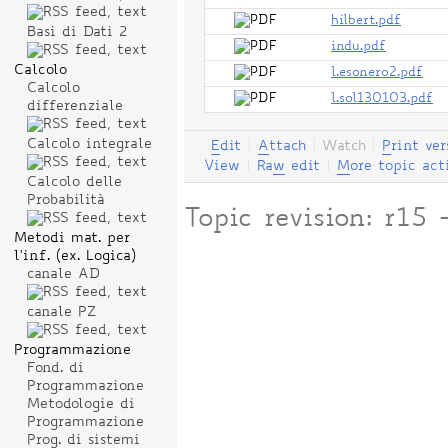
hilbert.pdf
Basi di Dati 2
indu.pdf
Calcolo
l.esonero2.pdf
Calcolo
l.sol130103.pdf
differenziale
Calcolo integrale
E
dit
|
A
ttach
|
Watch
|
P
rint ver
View
|
Ra
w
edit
|
M
ore topic act
Calcolo delle
Probabilità
Topic revision: r1
Metodi mat. per
l'inf. (ex. Logica)
canale AD
canale PZ
Programmazione
Fond. di
Programmazione
Metodologie di
Programmazione
Prog. di sistemi