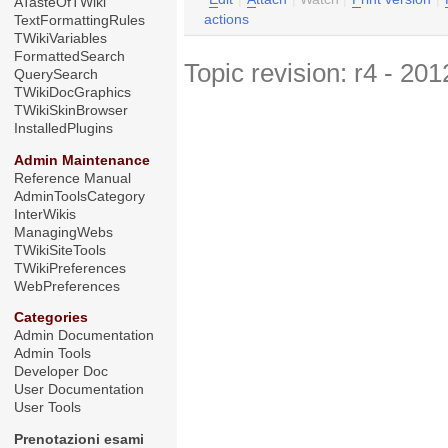
ATasteOfTWiki
actions
TextFormattingRules
TWikiVariables
FormattedSearch
Topic revision: r4 - 20
QuerySearch
TWikiDocGraphics
TWikiSkinBrowser
InstalledPlugins
Admin Maintenance
Reference Manual
AdminToolsCategory
InterWikis
ManagingWebs
TWikiSiteTools
TWikiPreferences
WebPreferences
Categories
Admin Documentation
Admin Tools
Developer Doc
User Documentation
User Tools
Prenotazioni esami