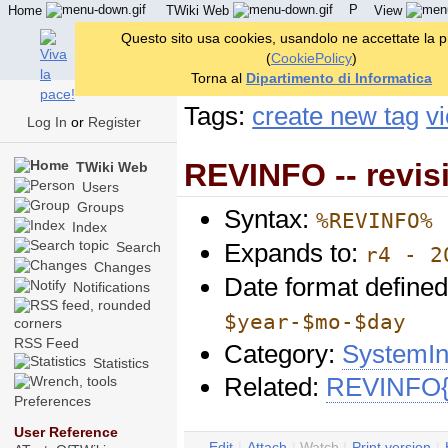
P
Home
TWiki Web
View
User Reference
Admin Maintenance
Questo sito usa cookies, usandolo ne accettate la 
(
CookiePolicy
)
Torna al
Dipartimento di Informatica
Tags:
create new tag
vi
Log In
or
Register
REVINFO -- revisi
TWiki Web
Users
Groups
Syntax:
%REVINFO%
Index
Expands to:
Search
r4 - 2
Changes
Date format define
Notifications
$year-$mo-$day
RSS Feed
Category:
SystemIn
Statistics
Related:
REVINFO{"
Preferences
User Reference
E
dit
|
A
ttach
|
Watch
|
P
rint version
|