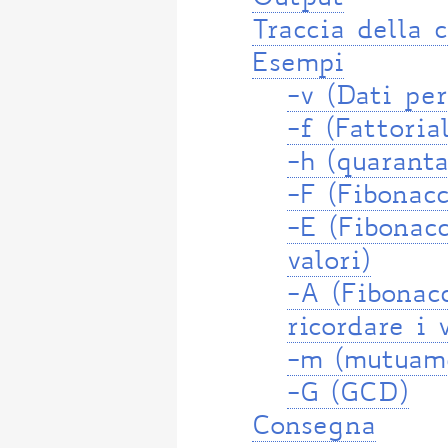
Traccia della 
Esempi
-v (Dati per
-f (Fattoria
-h (quarant
-F (Fibonacc
-E (Fibonacc
valori)
-A (Fibonacc
ricordare i v
-m (mutuame
-G (GCD)
Consegna