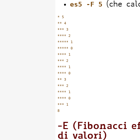
es5 -F 5
(che calc
* 5

** 4

*** 3

**** 2

***** 1

***** 0

**** 1

*** 2

**** 1

**** 0

** 3

*** 2

**** 1

**** 0

*** 1

-E (Fibonacci e
di valori)