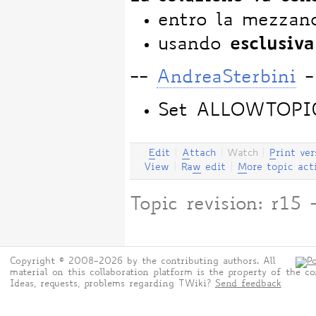
entro la mezzan
esclusiv
usando
--
AndreaSterbini
-
Set ALLOWTOP
E
dit
|
A
ttach
|
Watch
|
P
rint ver
View
|
Ra
w
edit
|
M
ore topic act
Topic revision: r1
Copyright © 2008-2026 by the contributing authors. All
material on this collaboration platform is the property of the co
Ideas, requests, problems regarding TWiki?
Send feedback