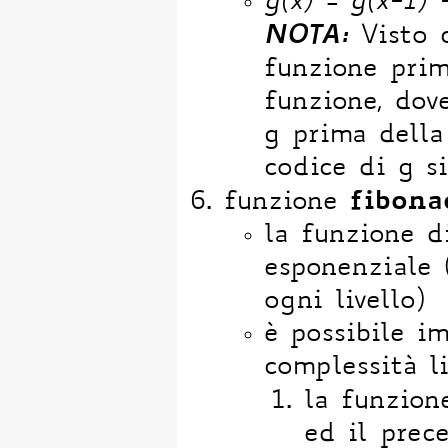
g(x) = g(x-1) 
NOTA:
Visto c
funzione prim
funzione, dove
g prima della
codice di g s
fibona
funzione
la funzione d
esponenziale 
ogni livello)
è possibile i
complessità l
la funzio
ed il prec