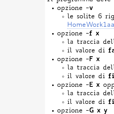
-v
opzione
le solite 6 ri
HomeWork1a
-f x
opzione
la traccia del
f
il valore di
-F x
opzione
la traccia del
f
il valore di
-E x
opzione
op
la traccia del
f
il valore di
-G x y
opzione