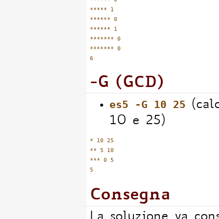
***** 1

****** 0

****** 1

******* 0

******* 0

-G (GCD)
es5 -G 10 25
(cal
10 e 25)
* 10 25

** 5 10

*** 0 5

Consegna
La soluzione va con