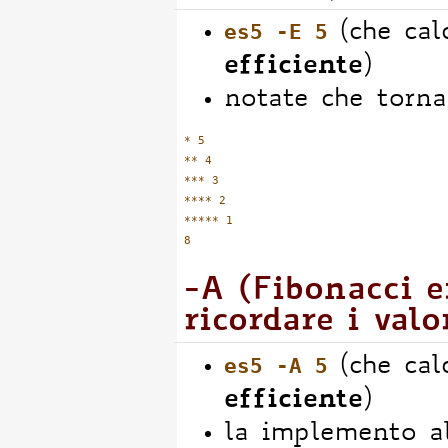
es5 -E 5
(che cal
efficiente
)
notate che torna
* 5

** 4

*** 3

**** 2

***** 1

-A (Fibonacci e
ricordare i valo
es5 -A 5
(che cal
efficiente
)
la implemento al