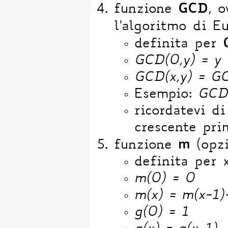
GCD
funzione
, 
l'algoritmo di E
definita per
GCD(0,y) = y
GCD(x,y) = GC
Esempio:
GCD(
ricordatevi d
crescente pri
m
funzione
(opz
definita per 
m(0) = 0
m(x) = m(x-1)
g(0) = 1