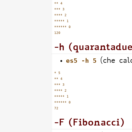
** 4

*** 3

**** 2

***** 1

****** 0

-h (quarantadue
es5 -h 5
(che cal
* 5

** 4

*** 3

**** 2

***** 1

****** 0

-F (Fibonacci)