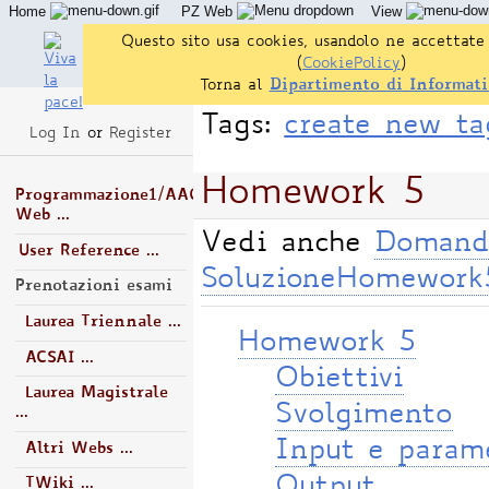
Home
PZ Web
View
Questo sito usa cookies, usandolo ne accettate 
(
CookiePolicy
)
Torna al
Dipartimento di Informati
Tags:
create new ta
Log In
or
Register
Homework 5
Programmazione1/AA0506/PZ
Web ...
Vedi anche
Domand
User Reference ...
SoluzioneHomewor
Prenotazioni esami
Laurea Triennale ...
Homework 5
ACSAI ...
Obiettivi
Laurea Magistrale
Svolgimento
...
Input e param
Altri Webs ...
Output
TWiki ...