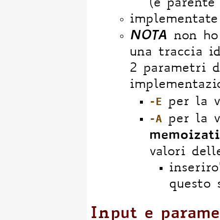
(è parente
implementate 
NOTA
non ho 
una traccia i
2 parametri d
implementazi
-E
per la v
-A
per la v
memoizat
valori del
inserir
questo 
Input e parame