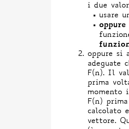
i due valor
usare u
oppure
funzion
funzio
oppure si 
adeguate 
F(n). Il va
prima volt
momento in
F(n) prima 
calcolato 
vettore. Q