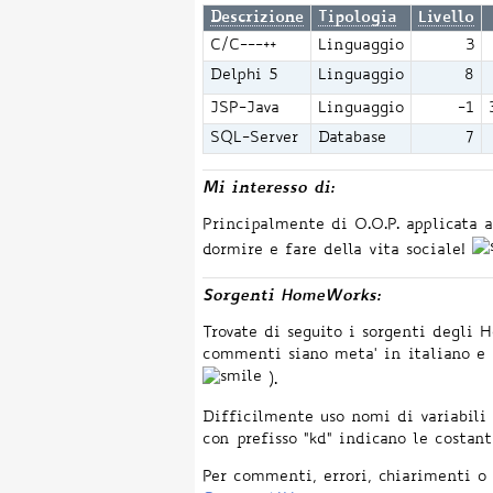
Descrizione
Tipologia
Livello
C/C---++
Linguaggio
3
Delphi 5
Linguaggio
8
JSP-Java
Linguaggio
-1
SQL-Server
Database
7
Mi interesso di:
Principalmente di O.O.P. applicata 
dormire e fare della vita sociale!
Sorgenti HomeWorks:
Trovate di seguito i sorgenti degli H
commenti siano meta' in italiano e m
).
Difficilmente uso nomi di variabili n
con prefisso "kd" indicano le costant
Per commenti, errori, chiarimenti o 