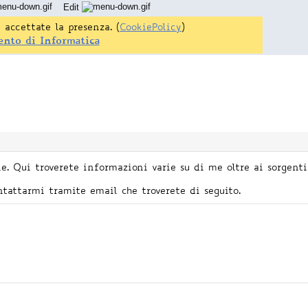
Edit
 accettate la presenza. (
CookiePolicy
)
ento di Informatica
e. Qui troverete informazioni varie su di me oltre ai sorgen
tattarmi tramite email che troverete di seguito.