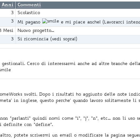
Anni
Commenti
3
Scolastico
3
Mi pagano
e mi piace anche! (Lavorarci intend
3 Mesi
Nuovo progetto...
3
Si ricomincia (vedi sopra!)
a gestionali. Cerco di interessarmi anche ad altre branche de
omeWorks svolti. Dopo i risultati ho aggiunto delle note indic
eta' in inglese, questo perche' quando lavoro solitamente li 
on "parlanti" quindi nomi come "i", "j", "n", etc... non li uso 
i definite con "define".
altro, potete scrivermi un email o modificare la pagina segue