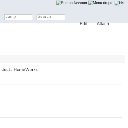
Account
E
dit
A
ttach
ti degli HomeWorks.