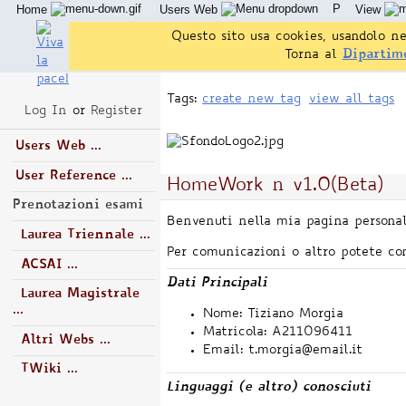
P
Home
Users Web
View
Questo sito usa cookies, usandolo ne
Torna al
Dipartim
Tags:
create new tag
view all tags
Log In
or
Register
Users Web ...
User Reference ...
HomeWork n v1.0(Beta)
Prenotazioni esami
Benvenuti nella mia pagina personal
Laurea Triennale ...
Per comunicazioni o altro potete con
ACSAI ...
Dati Principali
Laurea Magistrale
...
Nome: Tiziano Morgia
Matricola: A211096411
Altri Webs ...
Email: t.morgia@email.it
TWiki ...
Linguaggi (e altro) conosciuti