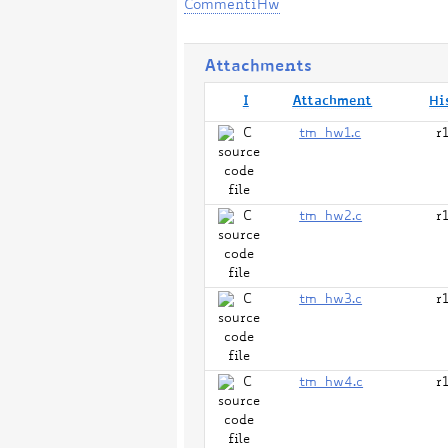
CommentiHw
Attachments
I
Attachment
Hi
tm_hw1.c
r
tm_hw2.c
r
tm_hw3.c
r
tm_hw4.c
r