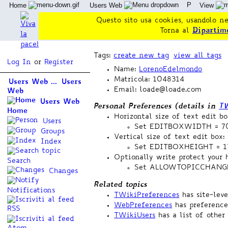
P
Home
Users Web
View
Questo sito usa cookies, usandolo ne
Torna al
Dipartim
Tags:
create new tag
view all tags
Log In
or
Register
Name:
LorenoEdelmondo
Matricola: 1048314
Users Web ...
Users
Email: loade@loade.com
Web
Users Web
Personal Preferences (details in
TW
Home
Horizontal size of text edit bo
Users
Set EDITBOXWIDTH = 7
Groups
Vertical size of text edit box:
Index
Set EDITBOXHEIGHT = 1
Optionally write protect your 
Search
Set ALLOWTOPICCHANG
Changes
Related topics
Notifications
TWikiPreferences
has site-lev
WebPreferences
has preference
TWikiUsers
has a list of other