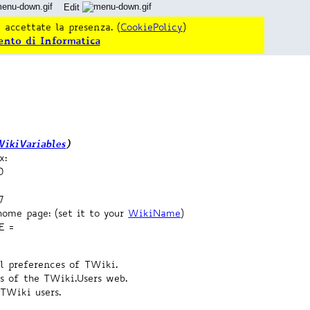
Edit
 accettate la presenza. (
CookiePolicy
)
ento di Informatica
ikiVariables
)
x:
0
7
home page: (set it to your
WikiName
)
E =
el preferences of TWiki.
s of the TWiki.Users web.
 TWiki users.