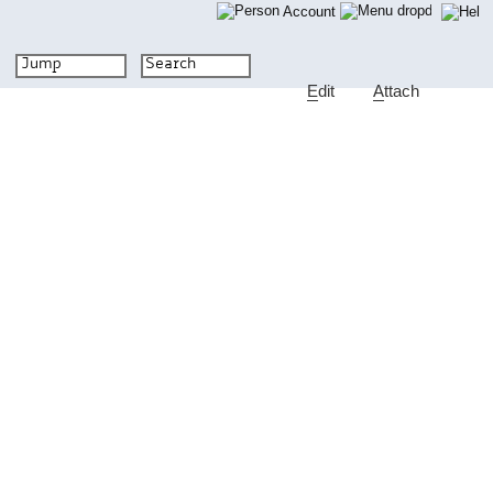
Account
E
dit
A
ttach