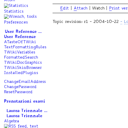
E
dit
|
A
ttach
|
Watch
|
P
rint ver
Statistics
Topic revision: r1 - 2004-10-22
-
L
Preferences
User Reference ...
User Reference
ATasteOfTWiki
TextFormattingRules
TWikiVariables
FormattedSearch
TWikiDocGraphics
TWikiSkinBrowser
InstalledPlugins
ChangeEmailAddress
ChangePassword
ResetPassword
Prenotazioni esami
Laurea Triennale ...
Laurea Triennale
Algebra