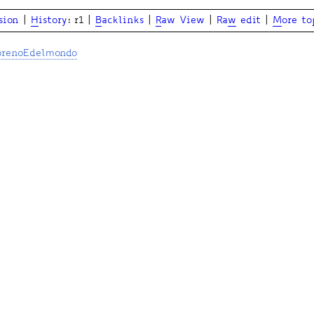
sion
|
H
istory
: r1
|
B
acklinks
|
R
aw View
|
Ra
w
edit
|
M
ore to
orenoEdelmondo