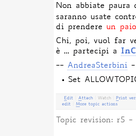
Non abbiate paura d
saranno usate cont
di prendere
un paio
Chi, poi, vuol far 
InC
è ... partecipi a
--
AndreaSterbini
-
Set ALLOWTOP
E
dit
|
A
ttach
|
Watch
|
P
rint ver
edit
|
M
ore topic actions
Topic revision: r5