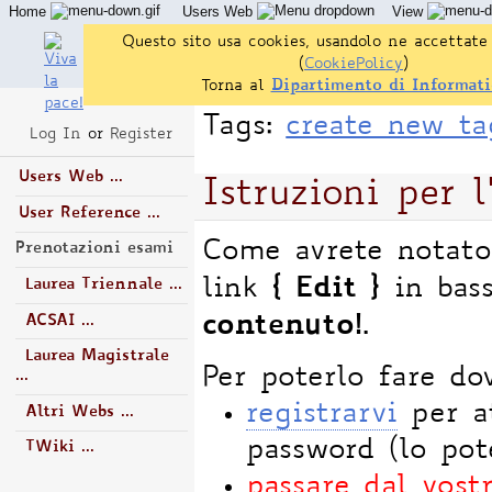
Home
Users Web
View
Questo sito usa cookies, usandolo ne accettate 
(
CookiePolicy
)
Torna al
Dipartimento di Informati
Tags:
create new ta
Log In
or
Register
Users Web ...
Istruzioni per l
User Reference ...
Come avrete notato
Prenotazioni esami
{ Edit }
link
in bas
Laurea Triennale ...
contenuto!
.
ACSAI ...
Laurea Magistrale
Per poterlo fare do
...
registrarvi
per at
Altri Webs ...
password (lo pot
TWiki ...
passare dal vost