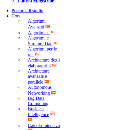
Laurea Magistrale
Percorsi di studio
Corsi
Algoritmi
Avanzati
Algoritmica
Algoritmi e
Strutture Dati
Algoritmi per le
reti
Architetture degli
elaboratori 3
Architetture
avanzate e
parallele
Autonomous
Networking
Big Data
Computing
Business
Intelligence
Calcolo Intensivo