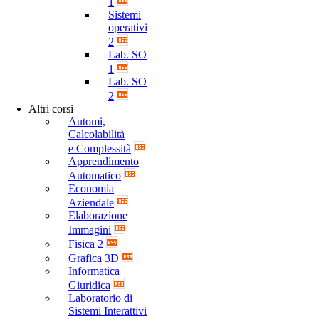
1
Sistemi
operativi
2
Lab. SO
1
Lab. SO
2
Altri corsi
Automi,
Calcolabilità
e Complessità
Apprendimento
Automatico
Economia
Aziendale
Elaborazione
Immagini
Fisica 2
Grafica 3D
Informatica
Giuridica
Laboratorio di
Sistemi Interattivi