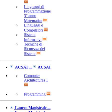
Linguaggi di
Programmazione
3° anno
Matematica
Linguaggi e
Compilatori
Sistemi
Informativi
Tecniche di
Sicurezza dei
Sistemi
ACSAI ...
ACSAI
Computer
Architectures 1
Programming
Laurea Magistrale ...