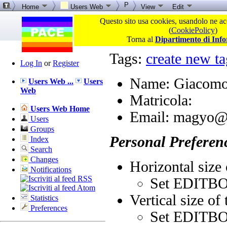
P
Home
Users Web
View
Edit
Questo sito usa cookies, usandolo ne acc
(
CookiePolicy
)
Torna al
Dipartimento di Inf
Tags:
create new ta
Log In
or
Register
Name: Giacom
Users Web ...
Users
Web
Matricola:
Users Web Home
Email: magyo@e
Users
Groups
Personal Preferenc
Index
Search
Changes
Horizontal size 
Notifications
Set EDITB
Vertical size of 
Statistics
Preferences
Set EDITB