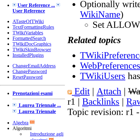
Optionally write
User Reference ...
User Reference
WikiName
)
ATasteOfTWiki
Set ALLO
TextFormattingRules
TWikiVariables
Related topics
FormattedSearch
TWikiDocGraphics
TWikiSkinBrowser
TWikiPreferenc
InstalledPlugins
WebPreference
ChangeEmailAddress
ChangePassword
TWikiUsers
has 
ResetPassword
E
dit
|
A
ttach
|
Wa
Prenotazioni esami
r1
|
B
acklinks
|
R
a
Laurea Triennale ...
Topic revision: r1
Laurea Triennale
Algebra
Algoritmi
Introduzione agli