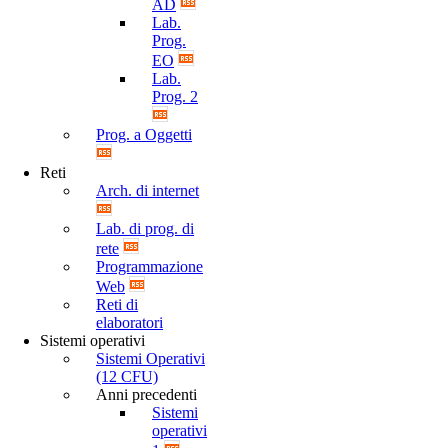
AD
Lab.
Prog.
EO
Lab.
Prog. 2
Prog. a Oggetti
Reti
Arch. di internet
Lab. di prog. di
rete
Programmazione
Web
Reti di
elaboratori
Sistemi operativi
Sistemi Operativi
(12 CFU)
Anni precedenti
Sistemi
operativi