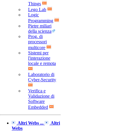
Things
Lego Lab
Logic
Programming
Pietre miliari
della scienza
Prog. di
processori
multicore
Sistemi per
l'interazione
locale e remota
Laboratorio di
Cyber-Security
Verifica e
Validazione di
Software
Embedded
Altri Webs ...
Altri
Webs