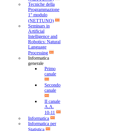
Tecniche della
Programmazione
1° modulo
(NETTUNO)
Seminars in
Artificial
Intelligence and
Robotics: Natural
Language
Processing
Informatica
generale
Primo
canale
Secondo
canale
II canale
A.A.
10-11
Informatica
Informatica per
Statistica