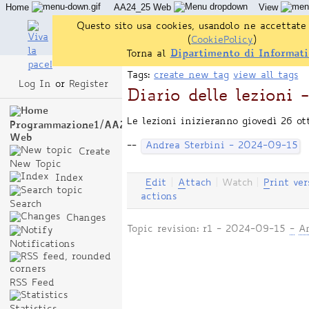
Home
AA24_25 Web
View
Questo sito usa cookies, usandolo ne accettate 
(
CookiePolicy
)
Torna al
Dipartimento di Informati
Tags:
create new tag
view all tags
Log In
or
Register
Diario delle lezioni 
Le lezioni inizieranno giovedì 26 ot
Programmazione1/AA24_25
Web
--
Andrea Sterbini - 2024-09-15
Create
New Topic
Index
E
dit
|
A
ttach
|
Watch
|
P
rint ver
actions
Search
Changes
Topic revision: r1 - 2024-09-15
-
A
Notifications
RSS Feed